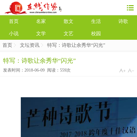
首页
名家
散文
生活
诗歌
小说
文学
文艺
校园
首页
文坛资讯
特写：诗歌让余秀华“闪光”
特写：诗歌让余秀华“闪光”
发表时间：2018-06-09 阅读：
559次