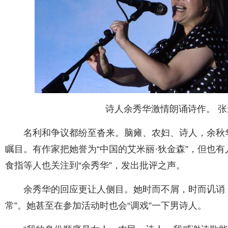
诗人余秀华激情朗诵诗作。 张
名利和争议都纷至沓来。脑瘫、农妇、诗人，余秋
瞩目。有作家把她誉为“中国的艾米丽·狄金森”，但也有
食指等人也关注到“余秀华”，发出批评之声。
余秀华的回应更让人侧目。她时而不屑，时而讥诮
常”。她甚至在参加活动时也会“调戏”一下男诗人。