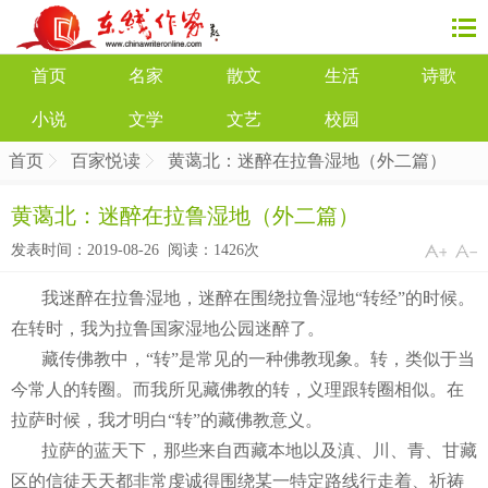
首页
名家
散文
生活
诗歌
小说
文学
文艺
校园
首页
百家悦读
黄蔼北：迷醉在拉鲁湿地（外二篇）
黄蔼北：迷醉在拉鲁湿地（外二篇）
发表时间：2019-08-26 阅读：
1426次
我迷醉在拉鲁湿地，迷醉在围绕拉鲁湿地“转经”的时候。
在转时，我为拉鲁国家湿地公园迷醉了。
藏传佛教中，“转”是常见的一种佛教现象。转，类似于当
今常人的转圈。而我所见藏佛教的转，义理跟转圈相似。在
拉萨时候，我才明白“转”的藏佛教意义。
拉萨的蓝天下，那些来自西藏本地以及滇、川、青、甘藏
区的信徒天天都非常虔诚得围绕某一特定路线行走着、祈祷