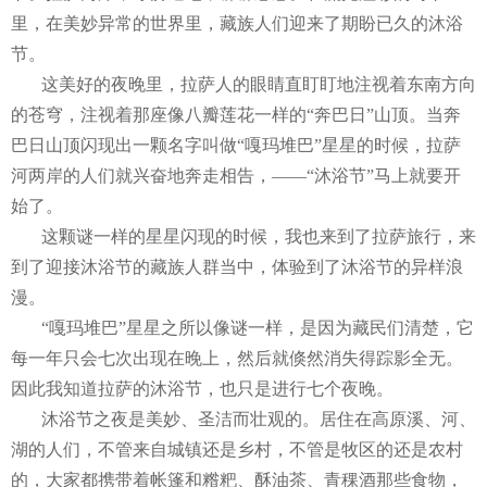
里，在美妙异常的世界里，藏族人们迎来了期盼已久的沐浴
节。
这美好的夜晚里，拉萨人的眼睛直盯盯地注视着东南方向
的苍穹，注视着那座像八瓣莲花一样的“奔巴日”山顶。当奔
巴日山顶闪现出一颗名字叫做“嘎玛堆巴”星星的时候，拉萨
河两岸的人们就兴奋地奔走相告，——“沐浴节”马上就要开
始了。
这颗谜一样的星星闪现的时候，我也来到了拉萨旅行，来
到了迎接沐浴节的藏族人群当中，体验到了沐浴节的异样浪
漫。
“嘎玛堆巴”星星之所以像谜一样，是因为藏民们清楚，它
每一年只会七次出现在晚上，然后就倏然消失得踪影全无。
因此我知道拉萨的沐浴节，也只是进行七个夜晚。
沐浴节之夜是美妙、圣洁而壮观的。居住在高原溪、河、
湖的人们，不管来自城镇还是乡村，不管是牧区的还是农村
的，大家都携带着帐篷和糌粑、酥油茶、青稞酒那些食物，