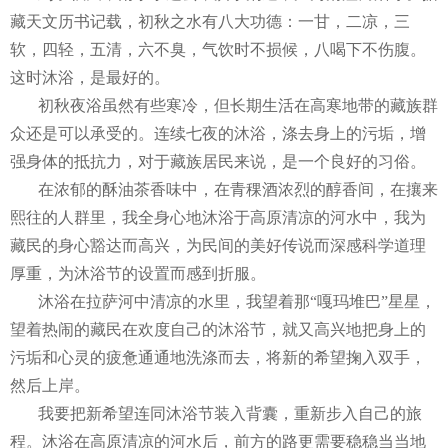
藏天文历书记载，初秋之水有八大功德：一甘，二凉，三
软，四轻，五清，六不臭，气饮时不损候，八喝下不伤腹。
这时沐浴，是最好的。
初秋夜浴虽然有些寒冷，但长期生活在高寒地带的藏族群
众还是可以承受的。连续七夜的沐浴，涤去身上的污垢，增
强身体的抵抗力，对于藏族居民来说，是一个良好的习俗。
在浓郁的酥油茶香味中，在青稞酒浓烈的醇香间，在攘来
熙往的人群里，我全身心地沐浴于高原清凉的河水中，我为
藏民的身心豁达而高兴，为民间的美好传说而深感科学道理
厚重，为沐浴节的设置而感到折服。
沐浴在拉萨河中清凉的水里，我望着那“嘎玛堆巴”星星，
望着热闹的藏民在欢度自己的沐浴节，就又高兴地把身上的
污垢和心灵的疲惫通通地洗涤而去，将新的希望掬入双手，
然后上岸。
我要把新希望连同沐浴节装入背囊，重新步入自己的旅
程。沐浴在高原清凉的河水后，前方的路更需要稳稳当当地