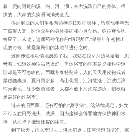
着，爬向附近的溪、沟、河、湖，奋力洗濯自己的身体。很
快的，大家的疾病瞬间消失全无。
得到解脱的人们争相向药神弥拉欢呼膜拜，恳求他年年光
芒照耀人寰，医治众生的身体疾病和心灵创伤。弥拉爽快地
答应了。从此，这颗药神化作的“嘎玛堆巴”星星年年初秋出
现的时候，就是藏民们的沐浴节进行之时。
这则传说很动情地感染了我，我站在拉萨河边沐浴着，思
考着，知道这神话虽然虚幻，但沐浴节的现实意义和科学道
理却是不可忽略的。西藏冬春特别冷，人们天天用皮袍或者
厚氆氇裹身。夏日雨水多，高山化雪，江河陡涨，洪波巨浪
铺天盖地，除少数勇敢者，大都不敢下河洗浴游泳。初秋就
是最好的洗浴季。
过去的旧西藏，还有可怕的“夏季法”。这法律规定，妇女
不可以在田野洗头、洗澡，因为这样会得罪地方保护神和水
神，从而降下摧毁庄稼的冰雹。
到了秋天，雨水季过去，洪水消退，江河清澄而洁净。据