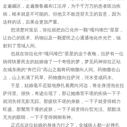
走遍藏区，走遍雅鲁藏布江沿岸，为千千万万的患者医治疾
病，根本就是不可能的。但他又不敢违背天王的旨意，因为
这样的话，后果会更加严重。
想清楚对策后，弥拉就把自己化作一颗“嘎玛堆巴”星星，
让自己的医术、药物以及一颗爱民之心通通地化作光芒，辐
射到了雪域人间。
也就在弥拉化作“嘎玛堆巴”星星的这个夜晚，拉萨有一位
病得快要死去的姑娘做了一个奇怪的梦，梦见药神弥拉正站
在城东南的“奔巴日”高山之巅将药物撒向人间。药物撒在山
上，山上长满了药草。药物撒向拉萨河，河水变成药水。
于是，姑娘毫不迟疑地挣扎着爬向河边，将全身浸泡在拉
萨河里。很快，奇迹出现了，那让她痛苦不堪的疾病一下子
就消失得无影无踪。那疲软不堪的身躯，一下子就变得精力
旺盛。那黧黑干瘪的皮肤，一下子就变得白皙光洁。那黯淡
无光的眼睛，一下子变得炯炯有神。
正式在这位姑娘的身体力行之下，全城病人都一起挣扎