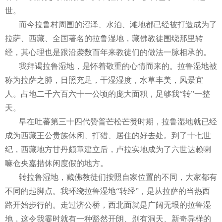
世。
而今拉鲁村周围的沼泽、水泊、滩地都已经被打造成为了
拉萨、西藏、全国著名的拉鲁湿地，藏佛教徒围绕那里转
经，其心理也是跟沿袭数百年来教徒们的做法一脉相承的。
我拜谒拉鲁湿地，是怀着敬重的心情而来的。拉鲁湿地被
称为拉萨之肺，日照充足，干湿湿度，水草丰美，风景宜
人。占地二千六百六十一公顷的庞大面积，足够我“转”一整
天。
早在吐蕃第三十四代赞普芒松芒赞时期，拉鲁湿地就已经
成为西藏王公贵族休闲、打猎、居住的好去处。到了十七世
纪，西藏地方甘丹颇章建立后，卢拉实地成为了六世达赖喇
嘛仓央嘉措休闲度假的地方。
转拉鲁湿地，藏佛教徒们按照自家位置的不同，大家都有
不同的起脚点。我环绕拉鲁湿地“转经”，是从拉萨的当热西
路开始步行的。走过济公桥，西北面就是广阔无垠的拉鲁湿
地，这令我霎时就有一种豁然开朗、别有洞天、新奇异样的