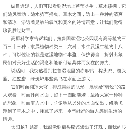
纵目近观，人们可以看到湿地上芦苇丛生，草木簇拥，它
们随风舞动，随水势而摇曳。草木之间，透出一种种的清爽
和清凉，渗透着足够的氧气和莫名的诗情画意，让我们觉得
珍贵胜过财宝。
高原科学家告诉我们，拉鲁国家湿地公园现有高等植物三
百三十三种，隶属植物种类三十六科，水生及湿生植物十八
种，可以佐证的就是这湿地物种丰盈，保护得当，折射出藏
民们对美好生活的渴念和能够付诸具体而实在的努力。
说话间，我突然看到拉鲁湿地里的赤麻鸭、棕头鸭、斑头
雁、红鸳鸯、绿斑鸠那些禽鸟在水面上游弋。
它们时而翱翔天穹，排成美丽的队形，展现给“转经”的路
人观看；时而扑向水面，留下一圈圈涟漪，呈给大家一种种
的想象；时而潜入水中，骄傲地从另外的水面钻出，倏地飞
翔到了草木之中，掩藏了起来，令“转经”的游人感到生活的
情趣。
太阳越升越高，我感觉到额头应该渗出了汗珠，而我的步