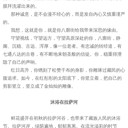
膜拜洗濯出来的。
那种诚意，是不会漫不经心的，而是发自内心又慎重谨严
的。
我想，这就是你，就是你八廓街给我带来深思的缘由。
守望视线，守望远方，守望高原深处的你，八廓街，静
阒、沉稳、古远、浑厚，像一位老者。有忠诚的转经道，有
七通八达的古巷，有不断地来朝圣般的信徒。你，稳重得湮
隐了自己的声响。
红日高升，你镌刻了松赞干布的身影，你雕琢过藏民的心
腹追求。如今，在红彤彤的太阳底下，你竖立着，把自己的
剪影竖立，竖立成了金灿灿的雕像。
沐浴在拉萨河
鲜花盛开在初秋的拉萨河谷，也带来了藏族人民的沐浴
节。拉萨河岸，绿荫遍地，郁郁葱葱。在流光溢彩的时节