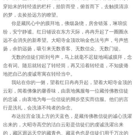
穿始末的转经道的栏杆，拾阶而登，俯首而下，去触摸清凉
的梦，去捡拾远方的瞭望。
你是藏民心中的膜拜地，佛烟袅绕，房舍错落，琳琅缤
纷，安宁静谧。红日铺设在东方天际，冉冉升起了一圈圈永
远不会消失的新希望。大昭寺金顶吹响金色法号声，号声悠
扬，余韵远扬，吸引来无数香客、无数信众、无数门徒。
无数的信徒们听到号声，马上就毫不迟疑地竭诚膜拜，念
念有词。随后就转起了转经筒，再又沿着转经道，不知疲倦
地把自己的虔诚寄寓在转经当中。
我站在你的一侧，望着红日冉冉升起，望着大昭寺金顶的
云彩，闻着佛像的馨香味，由衷地佩服每一位藏传佛教信徒
的忠诚，由衷地为每一位信徒的脚步坚实而信服。他们的言
行是洗礼，会洗涤不纯者的杂念。
布达拉宫金顶上方的天蓝色，是藏传佛教信徒的诚心洗濯
出来的，大昭寺高空的洁白云彩是信徒们的虔诚洗濯出来
的，藏区迥远天空的藏青色、藏蓝色也是信徒们用千万次的