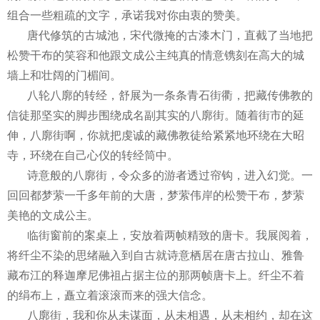
组合一些粗疏的文字，承诺我对你由衷的赞美。
唐代修筑的古城池，宋代微掩的古漆木门，直截了当地把
松赞干布的笑容和他跟文成公主纯真的情意镌刻在高大的城
墙上和壮阔的门楣间。
八轮八廓的转经，舒展为一条条青石街衢，把藏传佛教的
信徒那坚实的脚步围绕成名副其实的八廓街。随着街市的延
伸，八廓街啊，你就把虔诚的藏佛教徒给紧紧地环绕在大昭
寺，环绕在自己心仪的转经筒中。
诗意般的八廓街，令众多的游者透过帘钩，进入幻觉。一
回回都梦萦一千多年前的大唐，梦萦伟岸的松赞干布，梦萦
美艳的文成公主。
临街窗前的案桌上，安放着两帧精致的唐卡。我展阅着，
将纤尘不染的思绪融入到自古就诗意栖居在唐古拉山、雅鲁
藏布江的释迦摩尼佛祖占据主位的那两帧唐卡上。纤尘不着
的绢布上，矗立着滚滚而来的强大信念。
八廓街，我和你从未谋面，从未相遇，从未相约，却在这