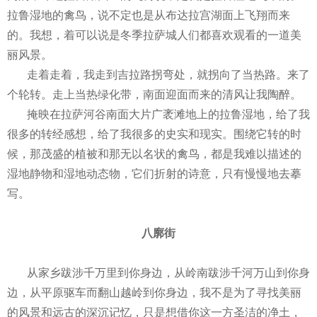
拉鲁湿地的禽鸟，说不定也是从布达拉宫湖面上飞翔而来
的。我想，着可以说是冬季拉萨城人们都喜欢观看的一道美
丽风景。
走着走着，我走到吉拉路拐弯处，就拐向了当热路。来了
个轮转。走上当热绿化带，南面迎面而来的清风让我陶醉。
掩映在拉萨河谷南面大片广袤滩地上的拉鲁湿地，给了我
很多的转经感想，给了我很多的史实和现实。围绕它转的时
候，那茂盛的植被和那无以名状的禽鸟，都是我难以描述的
湿地静物和湿地动态物，它们折射的诗意，只有慢慢地去摹
写。
八廓街
从家乡跋涉千万里到你身边，从岭南跋涉千河万山到你身
边，从平原驱车而翻山越岭到你身边，我不是为了寻找美丽
的风景和远古的深沉记忆，只是想借你这一方圣洁的净土，