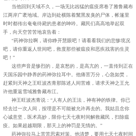
当他回到天域不久，一场无比凶猛的瘟疫席卷了雅鲁藏布
江两岸广袤地域。岸边到处横陈着黧黑发臭的尸体，帐篷里
时时都传出奄奄待毙的患者的呻吟。藏民们高高地举起双
手，向天空苦苦地哀告着：
“药神弥拉啊，请你睁开慧眼吧！请看看我们的悲惨境况
吧，请你重返人世间吧，救度那些被瘟疫和恶疾戕害的生灵
吧！”
这些声音是惨烈的，是哀愁的，是高亢的，一直传到正在
天国乐园中静养的药神弥拉耳中。他痛苦万分，心急如焚，
赶紧到天神之王旺波杰青那陈述人间苦难，请求天神之王允
许他重返雪域雅鲁藏布江。
神王旺波杰青说：“人有人的王法，神有神的铁律。你已
经去过一次人间，按理是不可能被允许再去的。我姑且念你
心诚意坚，医术高妙，限你七天七夜时间解救藏民，扫除瘟
疫。如果超越期限，那天上的神罚是无情的。”
药神弥拉马上苦苦思索对策。他清楚，要用七天七夜时间