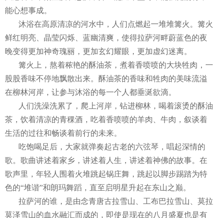
能心想事成。
沐浴在高原清凉的河水中，人们点燃起一堆堆篝火。篝火
鲜红明亮、晶莹闪烁、蓝幽清爽，使得拉萨河畔蔚蓝色的夜
晚变得更加神奇瑰丽，更加玄幻耀眼，更加虚幻迷离。
篝火上，熬着秾艳的酥油茶，煮着香喷喷的大块牲肉，一
股股香味不停地飘散出来。酥油茶的香味和牲肉的美味流溢
在柳林河岸，让参与沐浴的每一个人都垂涎欲滴。
人们洗澡洗累了，爬上河岸，钻进柳林，喝着滚烫的酥油
茶，饮着清凉的青稞酒，吃着香喷喷的羊肉、牛肉，叙谈着
生活的过往和畅谈着前行的未来。
吃饱喝足后，大家就弹奏起古老的六弦琴，唱起深情的
歌。歌曲讲述着家乡，讲述着人生，讲述着神佛的故事。在
歌声里，年轻人围着火堆跳起锅庄舞，跳起以脚步踢踏为特
色的“堆谐”和朗玛舞蹈，直至启明星升起在东山之巅。
拉萨河的谁，是由念青唐古拉雪山、工布巴拉雪山、莫拉
莫泽雪山的血水融汇而成的，即使是现在的八月盛夏也是有