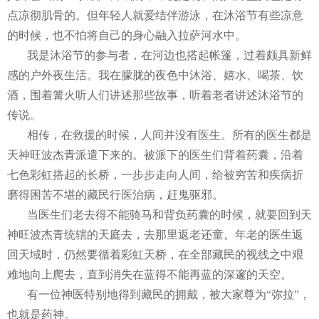
点凉彻肌骨的。但年轻人就爱结伴游泳，在沐浴节有些凉意
的时候，也不怕将自己的身心融入拉萨河水中。
我是沐浴节的参与者，在河边也搭起帐篷，过着颇具新鲜
感的户外夜生活。我在朦胧的夜色中沐浴、嬉水、喝茶、饮
酒，围着篝火听人们讲述那些故事，听着老者讲述沐浴节的
传说。
相传，在救援的时候，人间并没有医生。所有的医生都是
天神旺波杰青派遣下来的。被派下的医生们背着药囊，沿着
七色彩虹搭起的长桥，一步步走向人间，给被穷苦和疾病折
磨得困苦不堪的藏民行医治病，赶鬼驱邪。
当医生们老去得不能骑马和背负药囊的时候，就要回到天
神旺波杰青统辖的天庭去，去那里返老还童。年老的医生返
回天域时，仍然要循着彩虹天桥，在全部藏民的视线之中艰
难地向上爬去，直到消失在蓝得不能再蓝的深邃的天空。
有一位神医特别地得到藏民的拥戴，被大家尊为“弥拉”，
也就是药神。