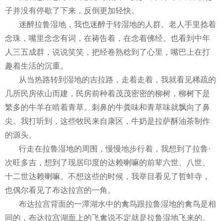
子并没有停歇了下来，反倒更加轻快。
迷醉拉鲁湿地，我也迷醉于转湿地的人群。老人手里捻着
念珠，嘴里念念有词，在祷告着，在念着佛经。也看到中年
人三五成群，说说笑笑，把经卷熟稔到了心里，嘴巴上在打
趣着生活的沉重。
从当热路转到湿地的吉拉路，走着走着，我就看见稀疏的
几所民房依山而建，民房前种着茂茂密密的柳树，柳树下是
繁多的牛羊在啃着青草。刺鼻的牛粪味和青草味就飘向了鼻
尖。我打听到，这些牧民来自康区，牛奶是拉萨酥油茶制作
的源头。
行走在拉鲁湿地的周围，慢慢地步行着，我想到了拉鲁·
次旺多吉，想到了现居印度的达赖喇嘛的前辈六世、八世、
十二世达赖喇嘛。不想这些的时候，我举目看见了哲蚌寺，
也偶尔看见了布达拉宫的一角。
布达拉宫背面的一潭湖水中的禽鸟跟拉鲁湿地的禽鸟是相
同的，布达拉宫湖面上的飞禽说不定就是拉鲁湿地飞来的。