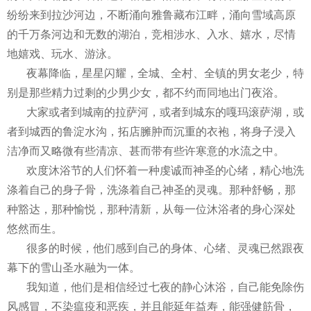
纷纷来到拉沙河边，不断涌向雅鲁藏布江畔，涌向雪域高原
的千万条河边和无数的湖泊，竞相涉水、入水、嬉水，尽情
地嬉戏、玩水、游泳。
夜幕降临，星星闪耀，全城、全村、全镇的男女老少，特
别是那些精力过剩的少男少女，都不约而同地出门夜浴。
大家或者到城南的拉萨河，或者到城东的嘎玛滚萨湖，或
者到城西的鲁淀水沟，拓店臃肿而沉重的衣袍，将身子浸入
洁净而又略微有些清凉、甚而带有些许寒意的水流之中。
欢度沐浴节的人们怀着一种虔诚而神圣的心绪，精心地洗
涤着自己的身子骨，洗涤着自己神圣的灵魂。那种舒畅，那
种豁达，那种愉悦，那种清新，从每一位沐浴者的身心深处
悠然而生。
很多的时候，他们感到自己的身体、心绪、灵魂已然跟夜
幕下的雪山圣水融为一体。
我知道，他们是相信经过七夜的静心沐浴，自己能免除伤
风感冒，不染瘟疫和恶疾，并且能延年益寿，能强健筋骨，