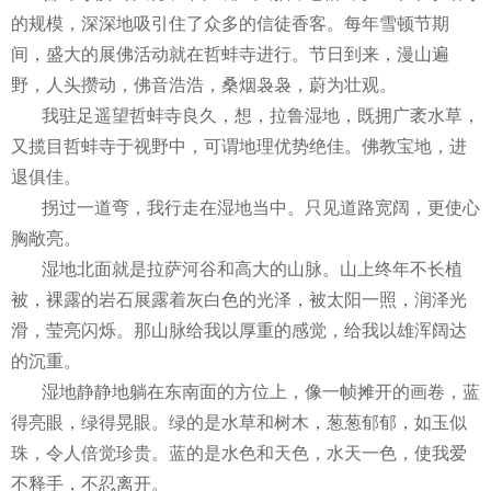
的规模，深深地吸引住了众多的信徒香客。每年雪顿节期
间，盛大的展佛活动就在哲蚌寺进行。节日到来，漫山遍
野，人头攒动，佛音浩浩，桑烟袅袅，蔚为壮观。
我驻足遥望哲蚌寺良久，想，拉鲁湿地，既拥广袤水草，
又揽目哲蚌寺于视野中，可谓地理优势绝佳。佛教宝地，进
退俱佳。
拐过一道弯，我行走在湿地当中。只见道路宽阔，更使心
胸敞亮。
湿地北面就是拉萨河谷和高大的山脉。山上终年不长植
被，裸露的岩石展露着灰白色的光泽，被太阳一照，润泽光
滑，莹亮闪烁。那山脉给我以厚重的感觉，给我以雄浑阔达
的沉重。
湿地静静地躺在东南面的方位上，像一帧摊开的画卷，蓝
得亮眼，绿得晃眼。绿的是水草和树木，葱葱郁郁，如玉似
珠，令人倍觉珍贵。蓝的是水色和天色，水天一色，使我爱
不释手，不忍离开。