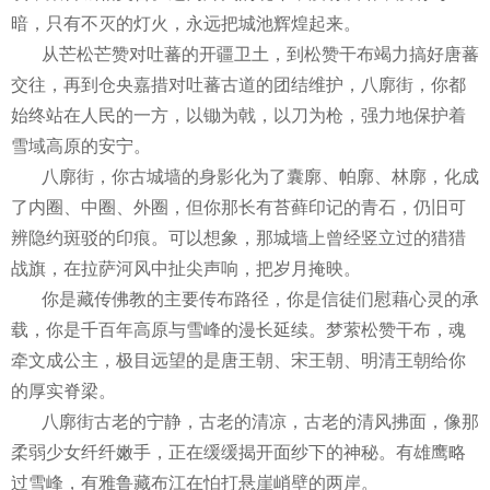
暗，只有不灭的灯火，永远把城池辉煌起来。
从芒松芒赞对吐蕃的开疆卫土，到松赞干布竭力搞好唐蕃
交往，再到仓央嘉措对吐蕃古道的团结维护，八廓街，你都
始终站在人民的一方，以锄为戟，以刀为枪，强力地保护着
雪域高原的安宁。
八廓街，你古城墙的身影化为了囊廓、帕廓、林廓，化成
了内圈、中圈、外圈，但你那长有苔藓印记的青石，仍旧可
辨隐约斑驳的印痕。可以想象，那城墙上曾经竖立过的猎猎
战旗，在拉萨河风中扯尖声响，把岁月掩映。
你是藏传佛教的主要传布路径，你是信徒们慰藉心灵的承
载，你是千百年高原与雪峰的漫长延续。梦萦松赞干布，魂
牵文成公主，极目远望的是唐王朝、宋王朝、明清王朝给你
的厚实脊梁。
八廓街古老的宁静，古老的清凉，古老的清风拂面，像那
柔弱少女纤纤嫩手，正在缓缓揭开面纱下的神秘。有雄鹰略
过雪峰，有雅鲁藏布江在怕打悬崖峭壁的两岸。