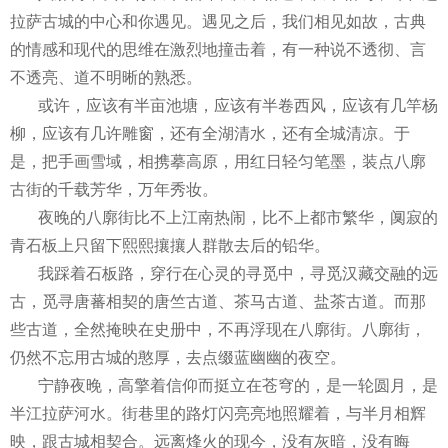
拉萨古城的中心和你遇见。遇见之后，我们相见如故，古典
的情感和现代的思维在激烈地撞击着，有一种说不透彻、言
不透亮、道不明晰的熟悉。
或许，应该有半亩池塘，应该有半卷西风，应该有几竿杨
柳，应该有几许雕窗，还有全湖清水，还有全城清凉。于
是，把手画雪域，相携摹高原，用红日轻匀笔墨，装点八廓
古街的千载芳华，万年秀妆。
夜晚的八廓街比不上江南热闹，比不上都市繁华，阒寂的
青石板上只留下熙熙攘攘人群散去后的铅华。
我踩着石板路，穿行在心灵的寻觅中，寻觅汉藏交融的远
古，觅寻唐蕃相契的唐竺古道、茶马古道、盐茶古道。而那
些古道，全然掩映在史册中，不再浮现在八廓街。八廓街，
仍然不忘用古城的憨厚，去点缀蓝幽幽的夜空。
宁静夜晚，高擎着信仰而挺立在苍穹的，是一轮圆月，是
半江拉萨河水。街巷里的路灯闪亮亮地照耀着，与半月相辉
映，跟古城相契合。远离烽火的现今，没有灰暗，没有晦