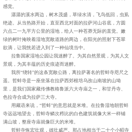
感觉。
潺潺的溪水两边，树木茂盛，草绿水清，飞鸟低回，虫虱
绝迹。从当热路开始，直至西北对面的拉萨河山谷底，方圆
六点二一九平方公里的湿地，给人一种苍莽无际的直觉。嫩
绿的树叶掩映着湿地宽敞道路的两边，在阳光的照射下苍翠
欲滴，让我恍若进入到了一种仙境当中。
拉鲁国家湿地公园让我迷醉了。为其自然景观，为其人文
景观，为其丰蕴的历史痕迹而迷醉。
我所“绕转”的这条宽敞公路，离拉萨著名的哲蚌寺咫尺之
遥。哲蚌寺是一座坐落在拉萨西郊根培乌孜山南坡的山坳
里，是我们国家藏传佛教格鲁派六大寺庙之一，和甘丹寺、
色拉寺合成为拉萨三大寺。
用藏语来说，“哲蚌”的意思就是米堆。在拉鲁湿地朝哲蚌
寺远远地望去，哲蚌寺鳞次栉比的白色建筑就像大米一样铺
满山坡，整座寺庙就像巨大的米堆。
哲蚌寺恢宏壮观，雄壮威严。那占地相当于二十个小昭寺