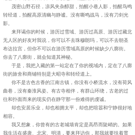
茂密山野石径，凉风夹杂醇甜，拍醒小巷人影，拍醒鸟鸣
转经道，拍醒高原清幽与静谧。没有嘶鸣战马，没有刀剑光
影。
来拜谒你的时候，游历过雪域、游历过高原、游历过藏北
无人区的好友对我说，你可以不去珠穆朗玛，可以不去朝圣
布达拉宫，但你不可以在游历雪域高原的时候缺少八廓街。
你去了八廓街，就会知道其神秘。
于是，我把入藏的第一站定在了你的视域内，定在了八廓
街的旅舍和商铺特别是大昭寺和转经道上。
你不是古色古香的江南古镇，你没有小桥流水，没有荷风
曲巷，没有秦淮风姿。有古寺相伴，有群山环绕，古老的过
往和扑面而来的现实仍在静守那一份难得的虔诚。
却也安居乐业，却也相拥太平，却也把喧嚣和宁静很好地
相容。
我又想象，你曾有的古老城墙肯定是高昂而陡峭的。如果
我生活在盛唐、北宋、明清，要来拜访你，那我就要扶着贯