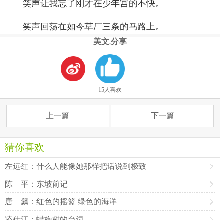
笑声让我忘了刚才在少年宫的不快。
笑声回荡在如今草厂三条的马路上。
美文.分享
15人喜欢
上一篇
下一篇
猜你喜欢
左远红：什么人能像她那样把话说到极致
陈 平：东坡前记
唐 飙：红色的摇篮 绿色的海洋
凌仕江：蜡梅树的台词