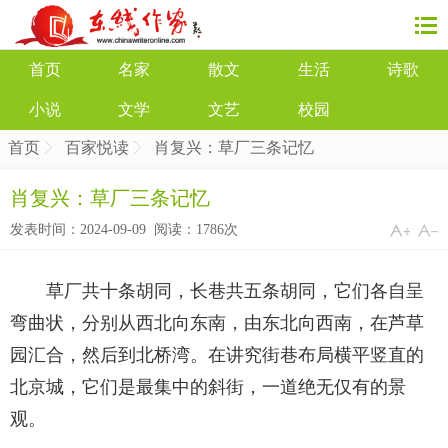
首页
名家
散文
生活
诗歌
小说
文学
文艺
校园
首页
百家悦读
肖复兴：草厂三条记忆
肖复兴：草厂三条记忆
发表时间：2024-09-09 阅读：
1786次
草厂共十条胡同，长巷共五条胡同，它们各自呈
弯曲状，分别从西北向东南，由东北向西南，在芦草
园汇合，然后到北桥湾。在讲究街巷布局横平竖直的
北京城，它们是最集中的斜街，一道绝无仅有的景
观。