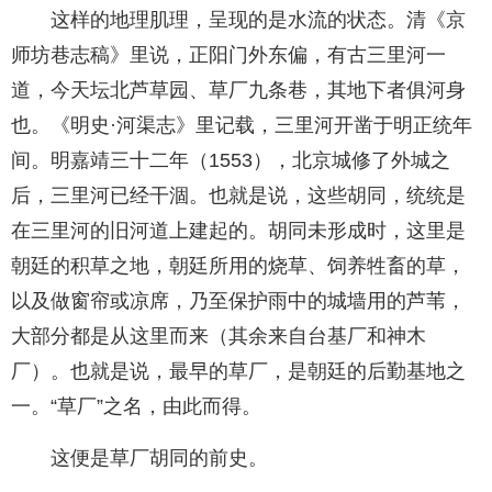
这样的地理肌理，呈现的是水流的状态。清《京
师坊巷志稿》里说，正阳门外东偏，有古三里河一
道，今天坛北芦草园、草厂九条巷，其地下者俱河身
也。《明史·河渠志》里记载，三里河开凿于明正统年
间。明嘉靖三十二年（1553），北京城修了外城之
后，三里河已经干涸。也就是说，这些胡同，统统是
在三里河的旧河道上建起的。胡同未形成时，这里是
朝廷的积草之地，朝廷所用的烧草、饲养牲畜的草，
以及做窗帘或凉席，乃至保护雨中的城墙用的芦苇，
大部分都是从这里而来（其余来自台基厂和神木
厂）。也就是说，最早的草厂，是朝廷的后勤基地之
一。“草厂”之名，由此而得。
这便是草厂胡同的前史。