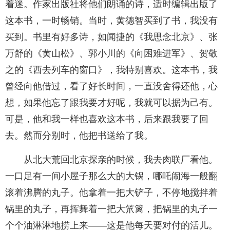
着迷。作家出版社将他们朗诵的诗，适时编辑出版了
这本书，一时畅销。当时，黄德智买到了书，我没有
买到。书里有好多诗，如闻捷的《我思念北京》、张
万舒的《黄山松》、郭小川的《向困难进军》、贺敬
之的《西去列车的窗口》，我特别喜欢。这本书，我
曾经向他借过，看了好长时间，一直没舍得还他，心
想，如果他忘了跟我要才好呢，我就可以据为己有。
可是，他和我一样也喜欢这本书，后来跟我要了回
去。然而分别时，他把书送给了我。
从北大荒回北京探亲的时候，我去肉联厂看他。
一口足有一间小屋子那么大的大锅，哪吒闹海一般翻
滚着沸腾的丸子。他拿着一把大铲子，不停地搅拌着
锅里的丸子，再挥舞着一把大笊篱，把锅里的丸子一
个个油淋淋地捞上来——这是他每天要对付的活儿。